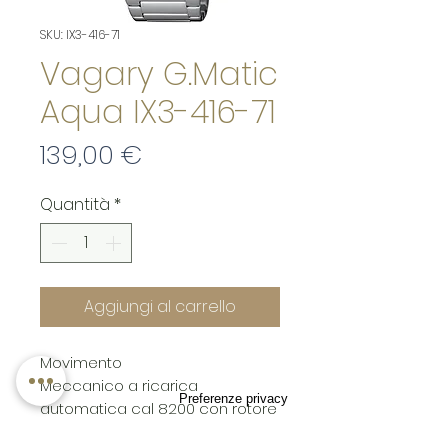
SKU: IX3-416-71
Vagary G.Matic
Aqua IX3-416-71
Prezzo
139,00 €
Quantità
*
Aggiungi al carrello
Movimento
Meccanico a ricarica
automatica cal 8200 con rotore
personalizzato. 21 rubini, 21600