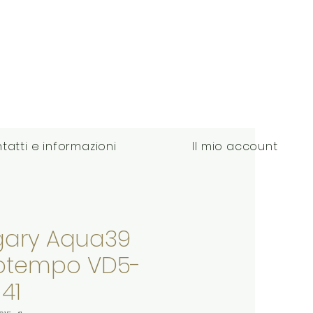
tatti e informazioni
Il mio account
ary Aqua39
otempo VD5-
-41