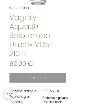
SKU: VD5-210-11
Vagary
Aqua39
Solotempo
Unisex VD5-
210-11
Prezzo
69,00 €
Terminato
Codice articolo
VD5-210-11
Tecnologia
Genere
Vagary 114th