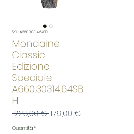
SKU: A660.30314.64SBH
Mondaine
Classic
Edizione
Speciale
A660.30314.64SB
H
Prezzo
Prezzo
 228,00 € 
179,00 €
regolare
scontato
Quantità
*