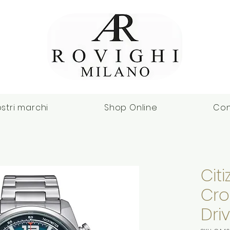
ostri marchi
Shop Online
Con
Cit
Cr
Dri