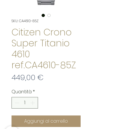
SKU: CA4610-85Z
Citizen Crono
Super Titanio
4610
ref.CA4610-85Z
Prezzo
449,00 €
Quantità
*
Aggiungi al carrello