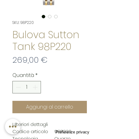
SKU: 98P220
Bulova Sutton
Tank 98P220
Prezzo
269,00 €
Quantità
*
Aggiungi al carrello
Ulteriori dettagli
Codice articolo
98P220
Tecnologia
Quarzo