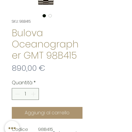
SKU: 98B415
Bulova
Oceanograph
er GMT 98B415
Prezzo
890,00 €
Quantità
*
Aggiungi al carrello
Codice
98B415